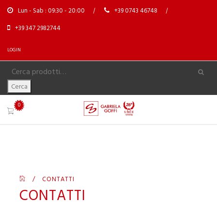
Lun - Sab : 09:30 - 20:00
+39 0743 46748
+39 347 2982744
LOGIN
Cerca
0
/
CONTATTI
CONTATTI