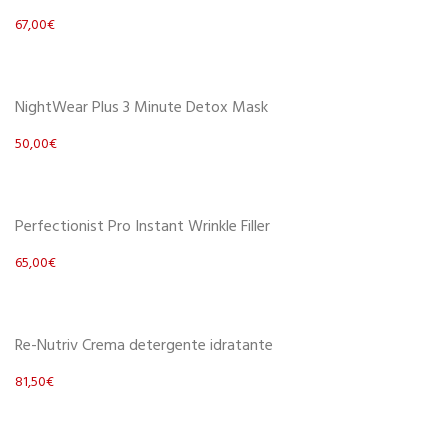
67,00
€
Scegli
NightWear Plus 3 Minute Detox Mask
50,00
€
Scegli
Perfectionist Pro Instant Wrinkle Filler
65,00
€
Scegli
Re-Nutriv Crema detergente idratante
81,50
€
Scegli