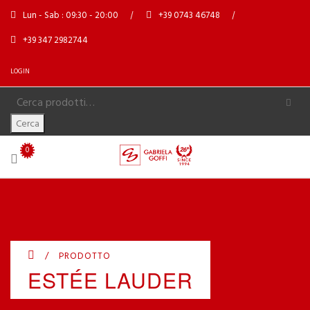
Lun - Sab : 09:30 - 20:00
+39 0743 46748
+39 347 2982744
LOGIN
Cerca
0
/
PRODOTTO
ESTÉE LAUDER