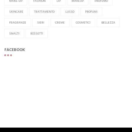
MAKE-UP
FASHION
LIP
MAKEUP
PROFUMO
SKINCARE
TRATTAMENTO
LUSSO
PROFUMI
FRAGRANZE
SIERI
CREME
COSMETICI
BELLEZZA
SMALTI
ROSSETTI
FACEBOOK