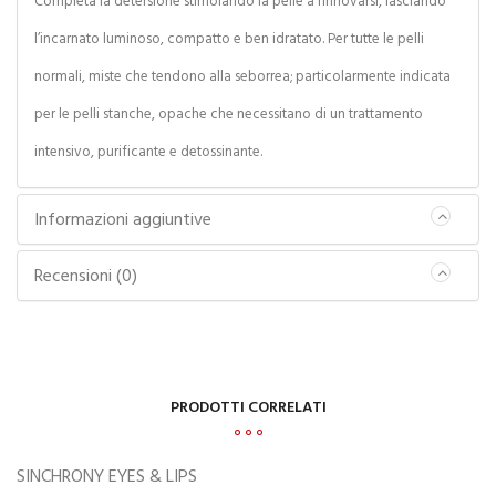
Completa la detersione stimolando la pelle a rinnovarsi, lasciando
l’incarnato luminoso, compatto e ben idratato. Per tutte le pelli
normali, miste che tendono alla seborrea; particolarmente indicata
per le pelli stanche, opache che necessitano di un trattamento
intensivo, purificante e detossinante.
Informazioni aggiuntive
Recensioni (0)
PRODOTTI CORRELATI
SINCHRONY EYES & LIPS